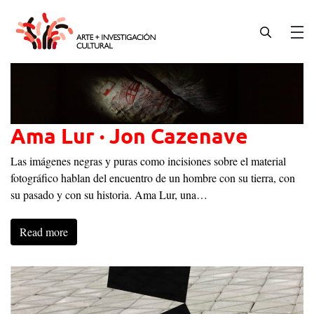
Skip
to
content
Men
Ama Lur · Jon Cazenave
Las imágenes negras y puras como incisiones sobre el material
fotográfico hablan del encuentro de un hombre con su tierra, con
su pasado y con su historia. Ama Lur, una…
Read more