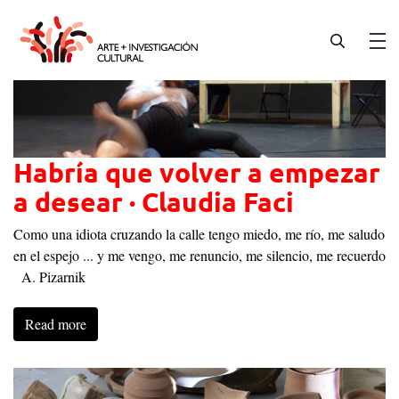
Skip
to
content
Men
Habría que volver a empezar
a desear · Claudia Faci
Como una idiota cruzando la calle tengo miedo, me río, me saludo
en el espejo ... y me vengo, me renuncio, me silencio, me recuerdo
A. Pizarnik
Read more