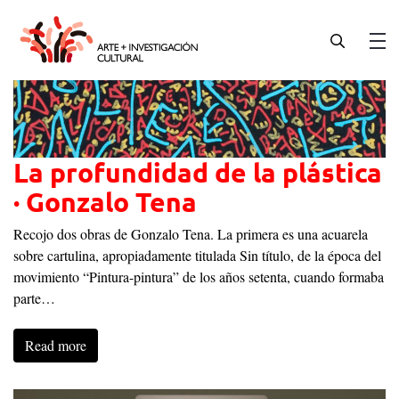
Skip
to
content
Men
La profundidad de la plástica
· Gonzalo Tena
Recojo dos obras de Gonzalo Tena. La primera es una acuarela
sobre cartulina, apropiadamente titulada Sin título, de la época del
movimiento “Pintura-pintura” de los años setenta, cuando formaba
parte…
Read more